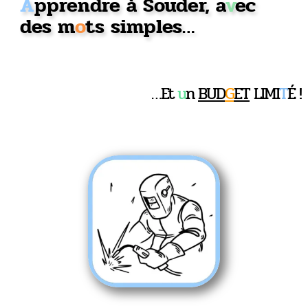
A
pprendre à Souder, a
v
ec
des m
o
ts simples…
…Et
u
n
BUD
G
ET
LIMI
T
É !