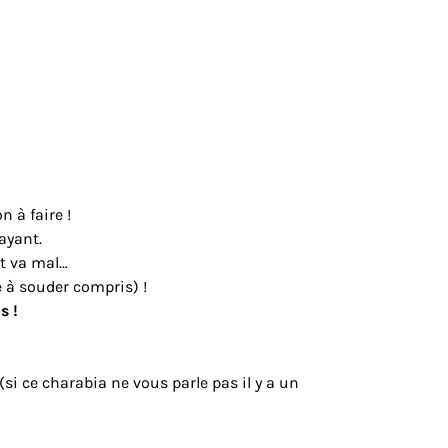
n à faire !
ayant.
t va mal…
 à souder compris) !
s !
(si ce charabia ne vous parle pas il y a un