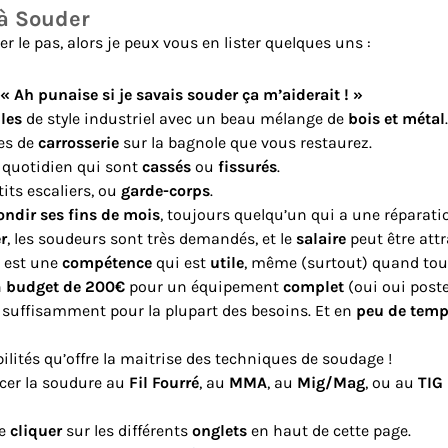
 à Souder
r le pas, alors je peux vous en lister quelques uns :
« Ah punaise si je savais souder ça m’aiderait ! »
les
de style industriel avec un beau mélange de
bois et métal
.
mes de
carrosserie
sur la bagnole que vous restaurez.
 quotidien qui sont
cassés
ou
fissurés
.
tits escaliers, ou
garde-corps
.
ondir ses fins de mois
, toujours quelqu’un qui a une réparatio
r
, les soudeurs sont très demandés, et le
salaire
peut être attr
 est une
compétence
qui est
utile
, même (surtout) quand tou
n
budget de 200€
pour un équipement
complet
(oui oui poste
suffisamment pour la plupart des besoins. Et en
peu de temp
lités qu’offre la maitrise des techniques de soudage !
cer la soudure au
Fil Fourré
, au
MMA
, au
Mig/Mag
, ou au
TIG
se
cliquer
sur les différents
onglets
en haut de cette page.