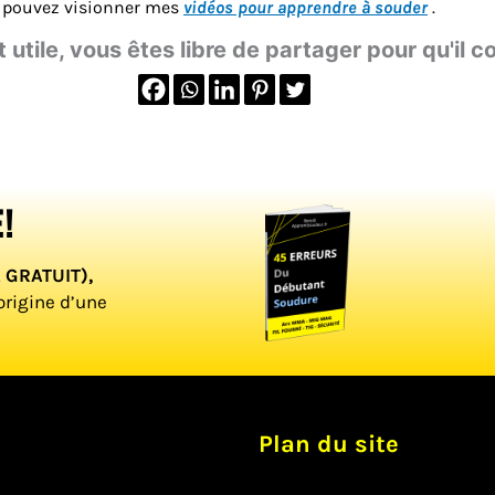
us pouvez visionner mes
vidéos pour apprendre à souder
.
t utile, vous êtes libre de partager pour qu'il co
!
t GRATUIT),
origine d’une
Plan du site