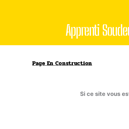
Aller
au
contenu
Apprenti Soude
Page En Construction
Si ce site vous es