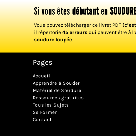
Si vous êtes
débutant
en
SOUDURE
Vous pouvez télécharger ce livret PDF
(c’es
il répertorie
45 erreurs
qui peuvent être à l’
soudure loupée
.
Pages
Accueil
Apprendre à Souder
Matériel de Soudure
Ressources gratuites
Tous les Sujets
Se Former
Contact