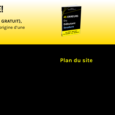
!
t GRATUIT),
origine d’une
Plan du site